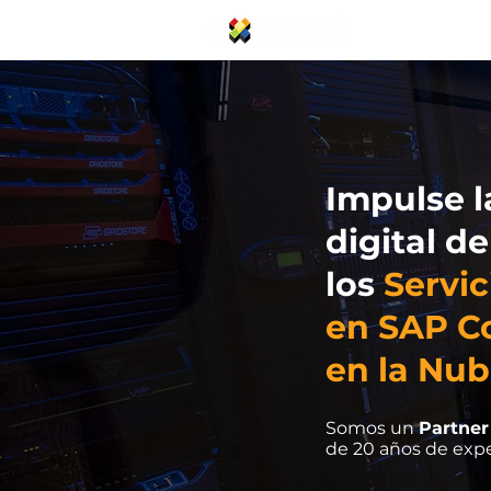
Servicios SAP
Impulse l
digital d
los
Servic
en SAP C
en la Nu
Somos un
Partner
de 20 años de expe