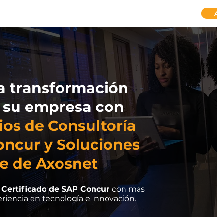
 y SAP Concur
Soluciones en la Nube
Nosotros
Más
a transformación
e su empresa con
ios de Consultoría
oncur y Soluciones
be de Axosnet
 Certificado de SAP Concur
con más
riencia en tecnología e innovación.