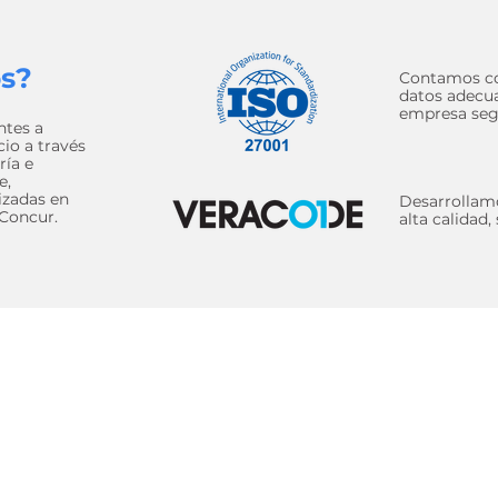
os?
Contamos co
datos adecua
empresa segu
ntes a
io a través
ría e
e,
izadas en
Desarrollamo
 Concur.
alta calidad,
Información del Sitio
Legal