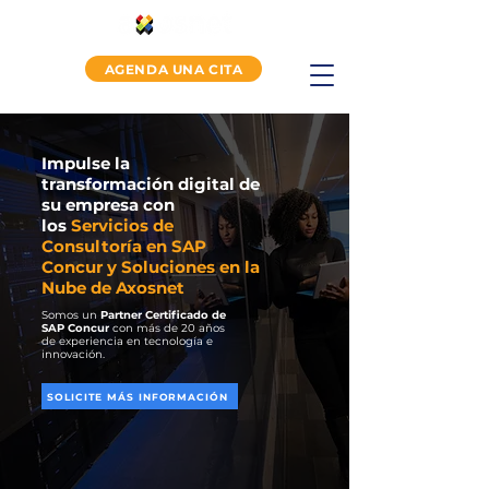
AGENDA UNA CITA
Impulse la
transformación digital de
su empresa con
los
Servicios de
Consultoría en SAP
Concur y Soluciones en la
Nube de Axosnet
Somos un
Partner Certificado de
SAP Concur
con más de 20 años
de experiencia en tecnología e
innovación.
SOLICITE MÁS INFORMACIÓN