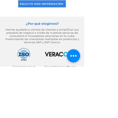
SOLICITE MÁS INFORMACIÓN
¿Por qué elegirnos?
Hemos ayudado a cientos de clientes a simplificar sus
procesos de negocio a través de nuestros servicios de
consultoría e innovadoras soluciones en la nube,
maximizando las inversiones realizadas en productos y
servicios SAP y SAP Concur.
Contamos con la
Desarrollamos software
seguridad y protección
y aplicaciones de alta
de datos adecuada, lo
calidad, seguridad e
que nos convierte en
innovación.
una empresa segura y
de prestigio.
Sobre Axosnet