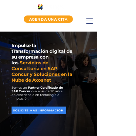
AGENDA UNA CITA
Impulse la
transformación digital de
su empresa con
los
Servicios de
Consultoría en SAP
Concur y Soluciones en la
Nube de Axosnet
Somos un
Partner Certificado de
SAP Concur
con más de 20 años
de experiencia en tecnología e
innovación.
SOLICITE MÁS INFORMACIÓN