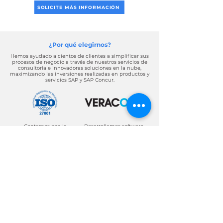
SOLICITE MÁS INFORMACIÓN
¿Por qué elegirnos?
Hemos ayudado a cientos de clientes a simplificar sus
procesos de negocio a través de nuestros servicios de
consultoría e innovadoras soluciones en la nube,
maximizando las inversiones realizadas en productos y
servicios SAP y SAP Concur.
Contamos con la
Desarrollamos software
seguridad y protección
y aplicaciones de alta
de datos adecuada, lo
calidad, seguridad e
que nos convierte en
innovación.
una empresa segura y
de prestigio.
Sobre Axosnet